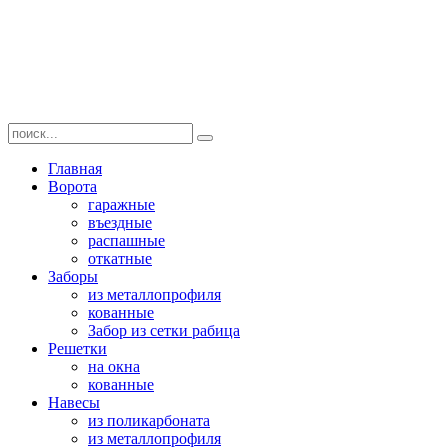
Главная
Ворота
гаражные
въездные
распашные
откатные
Заборы
из металлопрофиля
кованные
Забор из сетки рабица
Решетки
на окна
кованные
Навесы
из поликарбоната
из металлопрофиля